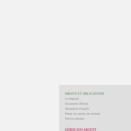
DROITS ET OBLIGATIONS
La Majorité
Documents officiels
Déclaration d'impôts
Passer son permis de conduire
Service militaire
GÉRER SON ARGENT