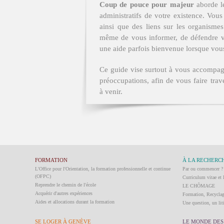
Coup de pouce pour majeur
aborde l
administratifs de votre existence. Vous
ainsi que des liens sur les organismes
même de vous informer, de défendre vo
une aide parfois bienvenue lorsque vous
Ce guide vise surtout à vous accompa
préoccupations, afin de vous faire tra
à venir.
FORMATION
À LA RECHERCH
L'Office pour l'Orientation, la formation professionnelle et continue
Par ou commencer ?
(OFPC)
Curriculum vitae et 
Reprendre le chemin de l'école
LE CHÔMAGE
Acquérir d'autres expériences
Formation, Recycla
Aides et allocations durant la formation
Une question, un liti
SE LOGER À GENÈVE
LE MONDE DES