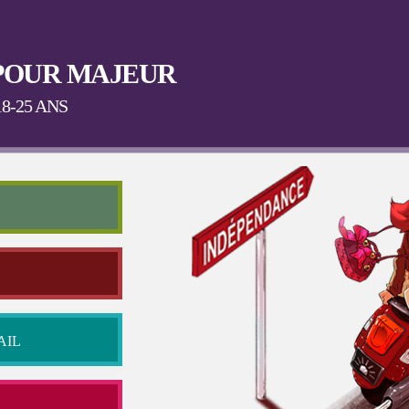
Aller au
contenu
principal
POUR MAJEUR
8-25 ANS
AIL