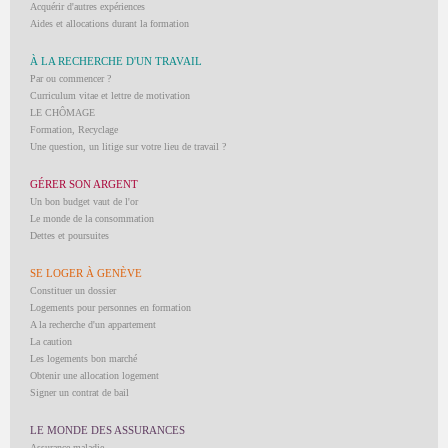
Acquérir d'autres expériences
Aides et allocations durant la formation
À LA RECHERCHE D'UN TRAVAIL
Par ou commencer ?
Curriculum vitae et lettre de motivation
LE CHÔMAGE
Formation, Recyclage
Une question, un litige sur votre lieu de travail ?
GÉRER SON ARGENT
Un bon budget vaut de l'or
Le monde de la consommation
Dettes et poursuites
SE LOGER À GENÈVE
Constituer un dossier
Logements pour personnes en formation
A la recherche d'un appartement
La caution
Les logements bon marché
Obtenir une allocation logement
Signer un contrat de bail
LE MONDE DES ASSURANCES
Assurance-maladie