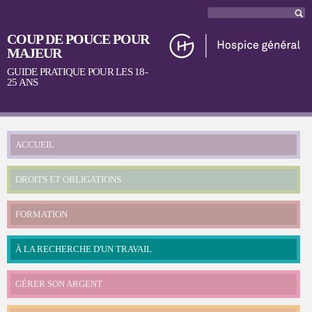
Aller au
Rec
Formulaire
contenu
principal
COUP DE POUCE POUR
de recherche
MAJEUR
GUIDE PRATIQUE POUR LES 18-
25 ANS
Menu principal
ACCUEIL
DROITS ET OBLIGATIONS
FORMATION
À LA RECHERCHE D'UN TRAVAIL
GÉRER SON ARGENT