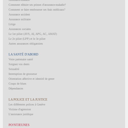
Comment réduire ses primes d'assurance-maladie?
Comment se faire rembourser ses frais médicaux?
Assurance accident
Assurance militaire
Litige
Assurances sociales
Le 1er pilier (AVS, AI, APG, AC, AMAT)
Le 2e pilier (LPP) et le 3e pilier
Autres assurances obligatoires
LA SANTÉ D'ABORD
Votre partenaire santé
Soignez vos dents
Sexualité
Interruption de grossesse
Orientation affective et identité de genre
Coups de blues
Dépendances
LA POLICE ET LA JUSTICE
Les différentes polices à Genève
Victime d'agression
L'assistance juridique
PO!NTJEUNES