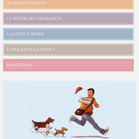
SE LOGER À GENÈVE
LE MONDE DES ASSURANCES
LA SANTÉ D'ABORD
LA POLICE ET LA JUSTICE
PO!NTJEUNES