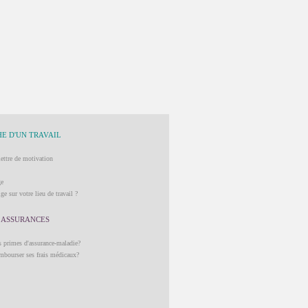
E D'UN TRAVAIL
lettre de motivation
ge
ge sur votre lieu de travail ?
 ASSURANCES
 primes d'assurance-maladie?
mbourser ses frais médicaux?