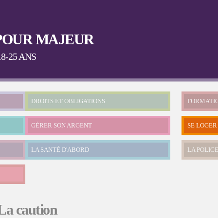
Aller au
contenu
principal
POUR MAJEUR
8-25 ANS
DROITS ET OBLIGATIONS
FORMATI
GÉRER SON ARGENT
SE LOGER
LA SANTÉ D'ABORD
LA POLICE
La caution