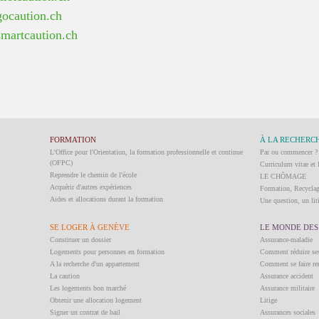
gocaution.ch
smartcaution.ch
FORMATION
À LA RECHERCH
L'Office pour l'Orientation, la formation professionnelle et continue
Par ou commencer ?
(OFPC)
Curriculum vitae et 
Reprendre le chemin de l'école
LE CHÔMAGE
Acquérir d'autres expériences
Formation, Recycla
Aides et allocations durant la formation
Une question, un liti
SE LOGER À GENÈVE
LE MONDE DES
Constituer un dossier
Assurance-maladie
Logements pour personnes en formation
Comment réduire ses
A la recherche d'un appartement
Comment se faire re
La caution
Assurance accident
Les logements bon marché
Assurance militaire
Obtenir une allocation logement
Litige
Signer un contrat de bail
Assurances sociales