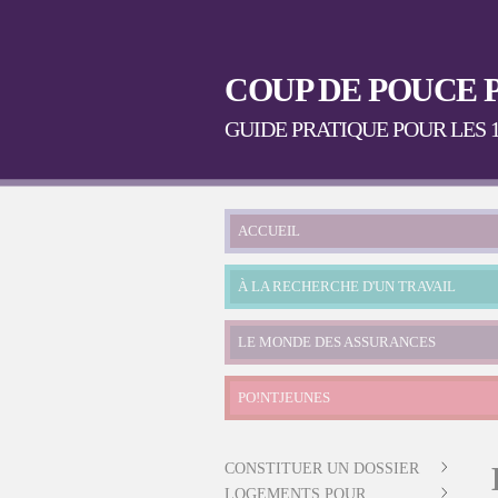
COUP DE POUCE 
GUIDE PRATIQUE POUR LES 1
Menu principal
ACCUEIL
À LA RECHERCHE D'UN TRAVAIL
LE MONDE DES ASSURANCES
PO!NTJEUNES
CONSTITUER UN DOSSIER
LOGEMENTS POUR