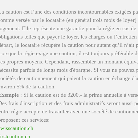
La caution est l’une des conditions incontournables exigées par 
somme versée par le locataire (en général trois mois de loyer) 
logement. Elle représente une garantie pour la régie en cas d
obligations telles que payer le loyer, les charges ou l’entretie
départ, le locataire récupère la caution pour autant qu’il n’ait
Lorsque la régie exige une caution, il est toujours préférable 
ses propres moyens. Cependant, rassembler un montant équival
nécessite parfois de longs mois d'épargne. Si vous ne pouvez pa
sociétés de cautionnement qui paient la caution en échange d'
environ 5% de la caution.
Exemple
: Si la caution est de 3200.- la prime annuelle à ver
Des frais d'inscription et des frais administratifs seront aussi 
votre régie accepte de travailler avec une société de cautionne
proposent ces services:
swisscaution.ch
firstcaution.ch