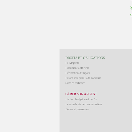
DROITS ET OBLIGATIONS
La Majorité
Documents officiels
Déclaration d'impôts
Passer son permis de conduire
Service militaire
GÉRER SON ARGENT
Un bon budget vaut de l'or
Le monde de la consommation
Dettes et poursuites