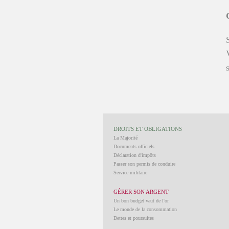
DROITS ET OBLIGATIONS
La Majorité
Documents officiels
Déclaration d'impôts
Passer son permis de conduire
Service militaire
GÉRER SON ARGENT
Un bon budget vaut de l'or
Le monde de la consommation
Dettes et poursuites