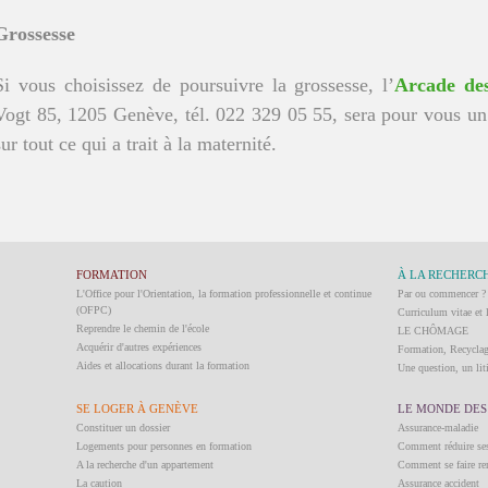
Grossesse
Si vous choisissez de poursuivre la grossesse, l’
Arcade de
Vogt 85, 1205 Genève, tél. 022 329 05 55, sera pour vous un 
sur tout ce qui a trait à la maternité.
FORMATION
À LA RECHERCH
L'Office pour l'Orientation, la formation professionnelle et continue
Par ou commencer ?
(OFPC)
Curriculum vitae et 
Reprendre le chemin de l'école
LE CHÔMAGE
Acquérir d'autres expériences
Formation, Recycla
Aides et allocations durant la formation
Une question, un liti
SE LOGER À GENÈVE
LE MONDE DES
Constituer un dossier
Assurance-maladie
Logements pour personnes en formation
Comment réduire ses
A la recherche d'un appartement
Comment se faire re
La caution
Assurance accident