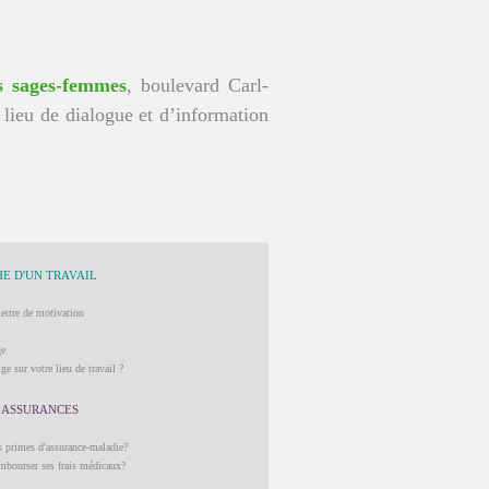
s sages-femmes
, boulevard Carl-
lieu de dialogue et d’information
E D'UN TRAVAIL
lettre de motivation
ge
ge sur votre lieu de travail ?
 ASSURANCES
 primes d'assurance-maladie?
mbourser ses frais médicaux?