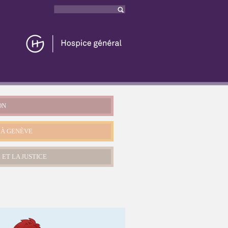
Rechercher
Formulaire
de recherche
ON
 À GENÈVE
 ET LA JUSTICE