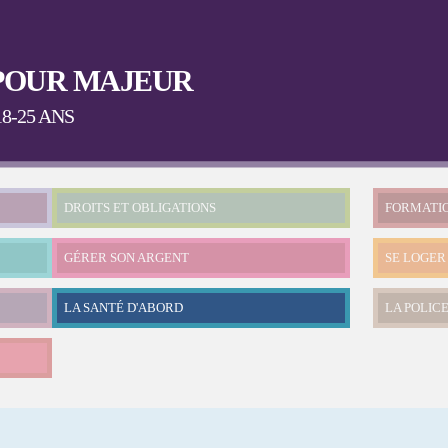
Aller au
contenu
principal
POUR MAJEUR
8-25 ANS
DROITS ET OBLIGATIONS
FORMATI
GÉRER SON ARGENT
SE LOGER
LA SANTÉ D'ABORD
LA POLICE