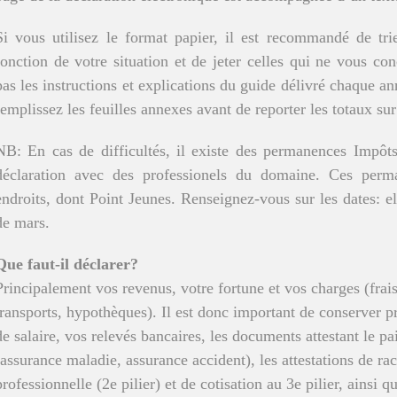
Si vous utilisez le format papier, il est recommandé de tri
fonction de votre situation et de jeter celles qui ne vous co
pas les instructions et explications du guide délivré chaque an
remplissez les feuilles annexes avant de reporter les totaux sur 
NB: En cas de difficultés, il existe des permanences Impôts
déclaration avec des professionels du domaine. Ces perma
endroits, dont Point Jeunes. Renseignez-vous sur les dates: e
de mars.
Que faut-il déclarer?
Principalement vos revenus, votre fortune et vos charges (fra
transports, hypothèques). Il est donc important de conserver p
de salaire, vos relevés bancaires, les documents attestant le 
(assurance maladie, assurance accident), les attestations de r
professionnelle (2e pilier) et de cotisation au 3e pilier, ainsi 