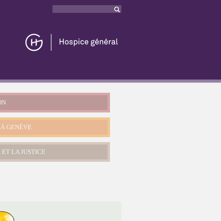
Rechercher
Formulaire
de recherche
ON
 À GENÈVE
 ET LA JUSTICE