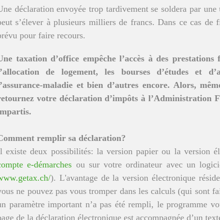
Une déclaration envoyée trop tardivement se soldera par une
peut s’élever à plusieurs milliers de francs. Dans ce cas de f
prévu pour faire recours.
Une taxation d’office empêche l’accès à des prestations fi
l’allocation de logement, les bourses d’études et d’a
l’assurance-maladie et bien d’autres encore. Alors, mêm
retournez votre déclaration d’impôts à l’Administration F
impartis.
Comment remplir sa déclaration?
Il existe deux possibilités: la version papier ou la version é
compte e-démarches
ou sur votre ordinateur avec un logicie
www.getax.ch/
). L'avantage de la version électronique réside 
vous ne pouvez pas vous tromper dans les calculs (qui sont fa
un paramètre important n’a pas été rempli, le programme vou
page de la déclaration électronique est accompagnée d’un texte