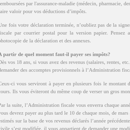
remboursées par l'assurance-maladie (médecin, pharmacie, dent
faire valoir pour vos déductions d’impôts.
Une fois votre déclaration terminée, n’oubliez pas de la signe
fiscale par courrier postal pour la version papier. Pensez 
photocopie de la déclaration et des annexes.
A partir de quel moment faut-il payer ses impôts?
Dès vos 18 ans, si vous avez des revenus (salaires, rentes, etc
demander des accomptes provisionnels à l’Administration fisc
Ceux-ci vous serviront à payer en plusieurs fois le montant 
cours. Ils vous éviteront du même coup de verser un gros mont
Par la suite, l’Administration fiscale vous enverra chaque ann
vous devrez payer au plus tard le 10 de chaque mois, de mars
estimés sur la base de vos revenus déclarés l’année précédente.
civile s’est modifiée, il vous appartient de demander une mod