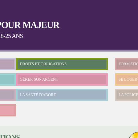
Aller au
contenu
principal
POUR MAJEUR
8-25 ANS
DROITS ET OBLIGATIONS
FORMATI
GÉRER SON ARGENT
SE LOGER
LA SANTÉ D'ABORD
LA POLICE
TIONS