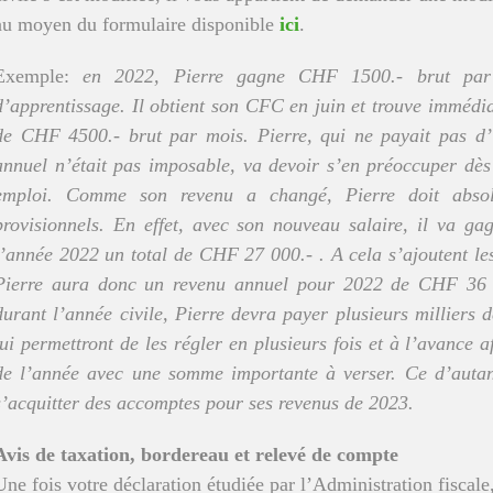
au moyen du formulaire disponible
ici
.
Exemple:
en 2022, Pierre gagne CHF 1500.- brut par
d’apprentissage. Il obtient son CFC en juin et trouve immédi
de CHF 4500.- brut par mois. Pierre, qui ne payait pas d’
annuel n’était pas imposable, va devoir s’en préoccuper dès
emploi. Comme son revenu a changé, Pierre doit abso
provisionnels. En effet, avec son nouveau salaire, il va ga
l’année 2022 un total de CHF 27 000.- . A cela s’ajoutent l
Pierre aura donc un revenu annuel pour 2022 de CHF 36 
durant l’année civile, Pierre devra payer plusieurs milliers
lui permettront de les régler en plusieurs fois et à l’avance a
de l’année avec une somme importante à verser. Ce d’autant
s’acquitter des accomptes pour ses revenus de 2023.
Avis de taxation, bordereau et relevé de compte
Une fois votre déclaration étudiée par l’Administration fiscale